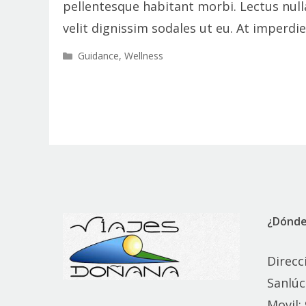
pellentesque habitant morbi. Lectus nul
velit dignissim sodales ut eu. At imperdie
Categorías
Guidance
,
Wellness
¿Dónde
Direcc
Sanlúc
Movil: