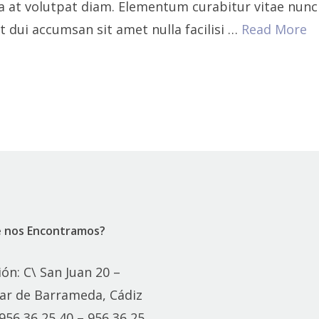
la at volutpat diam. Elementum curabitur vitae nunc
t dui accumsan sit amet nulla facilisi …
Read More
 nos Encontramos?
ión: C\ San Juan 20 –
ar de Barrameda, Cádiz
 956 36 25 40 – 956 36 25