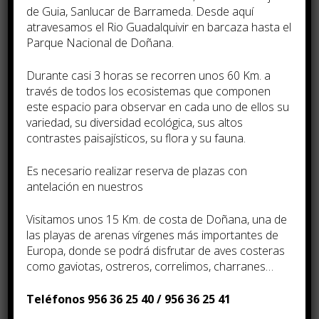
de Guia, Sanlucar de Barrameda. Desde aquí
Evento
*
atravesamos el Rio Guadalquivir en barcaza hasta el
Parque Nacional de Doñana.
Durante casi 3 horas se recorren unos 60 Km. a
través de todos los ecosistemas que componen
Email
*
este espacio para observar en cada uno de ellos su
variedad, su diversidad ecológica, sus altos
contrastes paisají­sticos, su flora y su fauna.
Es necesario realizar reserva de plazas con
Mensaje
*
antelación en nuestros
Visitamos unos 15 Km. de costa de Doñana, una de
las playas de arenas ví­rgenes más importantes de
Europa, donde se podrá disfrutar de aves costeras
como gaviotas, ostreros, correlimos, charranes…
Teléfonos 956 36 25 40 / 956 36 25 41