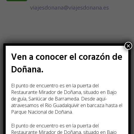
viajesdonana@viajesdonana.es
×
Ven a conocer el corazón de
Los campos marcados con
*
son obligatorios
Doñana.
Nombre
*
El punto de encuentro es en la puerta del
Restaurante Mirador de Doñana, situado en Bajo
de guía, Sanlúcar de Barrameda. Desde aquí­
atravesamos el Rio Guadalquivir en barcaza hasta el
Teléfono
Parque Nacional de Doñana.
El punto de encuentro es en la puerta del
Restaurante Mirador de Doñana, situado en Bajo