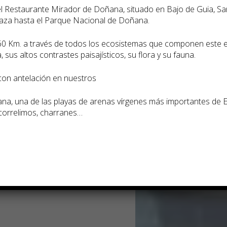
del Restaurante Mirador de Doñana, situado en Bajo de Guia, S
caza hasta el Parque Nacional de Doñana.
60 Km. a través de todos los ecosistemas que componen este 
30min. / 2hrs.
 sus altos contrastes paisají­sticos, su flora y su fauna.
de las
 con antelación en nuestros
a, una de las playas de arenas ví­rgenes más importantes de 
 correlimos, charranes…
ni cambios en
resa.