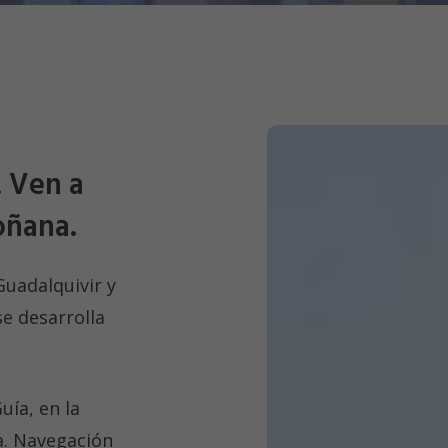
.
Ven a
oñana.
Guadalquivir y
se desarrolla
uía, en la
a. Navegación