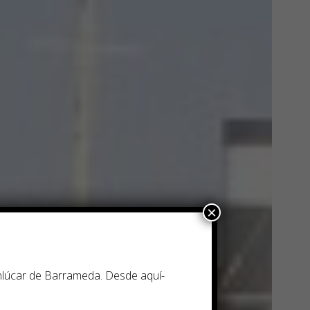
×
anlúcar de Barrameda. Desde aquí­