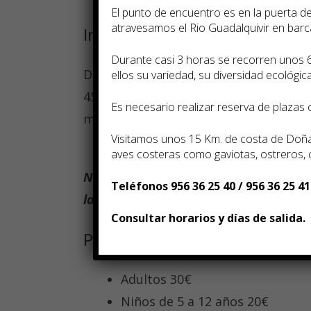
El punto de encuentro es en la puerta 
atravesamos el Rio Guadalquivir en bar
Incluye
Durante casi 3 horas se recorren unos 
Duración de la visita en total de 2hrs. 
ellos su variedad, su diversidad ecológica,
45 min. aproximadamente, en función 
Es necesario realizar reserva de plazas
mareas.
Visitamos unos 15 Km. de costa de Doñan
aves costeras como gaviotas, ostreros,
NOTA: No se admitirán devoluciones 
Teléfonos 956 36 25 40 / 956 36 25 41
la reserva por causas ajenas a la emp
Consultar horarios y días de salida.
Precios
Adultos 30€
Niños de 5 a 12 años 20€