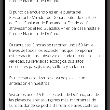
Parque Nacional de Doñana.
doble)
El punto de encuentro es en la puerta del
Restaurante Mirador de Doñana, situado en Bajo
¿Qué Incluye este Viaje?
de Guia, Sanlucar de Barrameda. Desde aquí
atravesamos el Rio Guadalquivir en barcaza hasta el
Parque Nacional de Doñana.
Avión ida y vuelta en clase aérea
base.
Durante casi 3 horas se recorren unos 60 Km. a
través de todos los ecosistemas que componen
Traslados y circuito según el
este espacio para observar en cada uno de ellos su
programa detallado.
variedad, su diversidad ecológica, sus altos
Tasas de aeropuerto.
contrastes paisají­sticos, su flora y su fauna.
Seguro básico de viaje.
Es necesario realizar reserva de plazas con
antelación en nuestros
¡No Te Quedes Sin Tu Plaza!
Visitamos unos 15 Km. de costa de Doñana, una de
las playas de arenas ví­rgenes más importantes de
Las plazas son limitadas
. Este es el
Europa, donde se podrá disfrutar de aves costeras