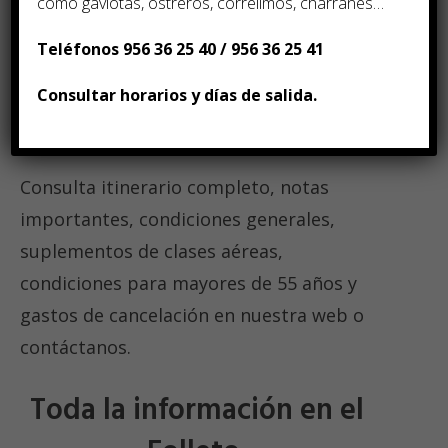
como gaviotas, ostreros, correlimos, charranes…
momento perfecto para reservar tu
escapada al paraíso italiano.
Teléfonos 956 36 25 40 / 956 36 25 41
Consultar horarios y días de salida.
¡Reserva Ya y Prepárate para Contar
Historias!
Consulta itinerario completo, notas
importantes, condiciones generales,
suplementos de clases aéreas,
condiciones para mayores de 55 años y
gastos de cancelación en nuestra web o
contáctanos
.
Toda la información en el