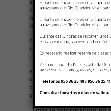
lugar. Y si adoras la combinación de e
El punto de encuentro es en la puerta 
atravesamos el Rio Guadalquivir en bar
nuevos sabores aquí disfrutarás como
tengas miedo de comprar comida en la
El punto de encuentro es en la puerta 
atravesamos el Rio Guadalquivir en bar
riquísima.
Durante casi 3 horas se recorren unos 
Porque montar en tuk-tuk es divertido.
ellos su variedad, su diversidad ecológica,
país con este medio de transporte es
Es necesario realizar reserva de plazas
obligatorio en los viajes a Tailandia.
Visitamos unos 15 Km. de costa de Doñan
aves costeras como gaviotas, ostreros,
Por sus playas. Después de callejear el
Bangkok y descubrir cientos de Pagod
Teléfonos 956 36 25 40 / 956 36 25 41
disfrutar de las maravillosas playas qu
Consultar horarios y días de salida.
país.
Toda la información en e