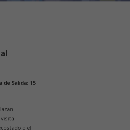
 al
a de Salida: 15
plazan
visita
costado o el