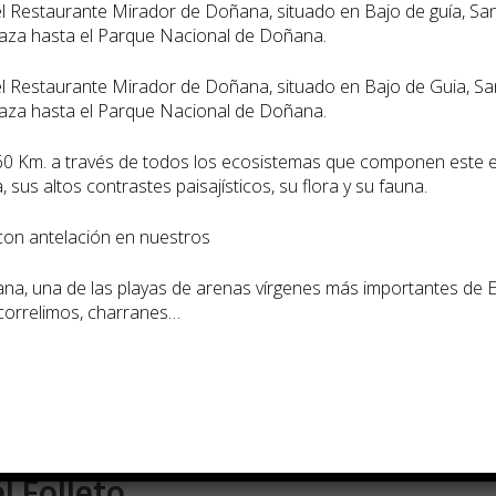
specias y
del Restaurante Mirador de Doñana, situado en Bajo de guía, S
caza hasta el Parque Nacional de Doñana.
 un niño. No
 calle. Está
del Restaurante Mirador de Doñana, situado en Bajo de Guia, S
caza hasta el Parque Nacional de Doñana.
60 Km. a través de todos los ecosistemas que componen este 
 Callejear el
 sus altos contrastes paisají­sticos, su flora y su fauna.
 algo
 con antelación en nuestros
a, una de las playas de arenas ví­rgenes más importantes de 
 correlimos, charranes…
 país, recorrer
as, no olvides
e tiene el
l Folleto.