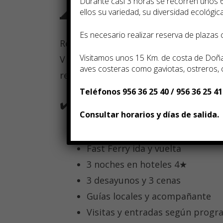
Durante casi 3 horas se recorren unos 
🌊 Rabat, capital atlántica
ellos su variedad, su diversidad ecológica,
Es necesario realizar reserva de plazas
Recorre la Tour Hassan, el Mausole
Visitamos unos 15 Km. de costa de Doñan
V y la encantadora Kasbah de los Oud
aves costeras como gaviotas, ostreros,
regresar a España cruzando el Estrec
Teléfonos 956 36 25 40 / 956 36 25 41
✔️ Incluye
Consultar horarios y días de salida.
Traslados desde Costa del Sol
Fast Ferry ida y vuelta
3 noches en hoteles 4★
3 desayunos y 3 cenas
Guías locales y acompañante
Visitas y entradas según prog