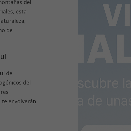
montañas del
iales, esta
aturaleza,
eno de
ul
ul de
ogénicos del
ares
 te envolverán