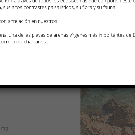
60 Km. a través de todos los ecosistemas que componen este 
 sus altos contrastes paisají­sticos, su flora y su fauna.
 con antelación en nuestros
o de Mohammed
a, una de las playas de arenas ví­rgenes más importantes de 
ayas antes de
 correlimos, charranes…
ho.
rama