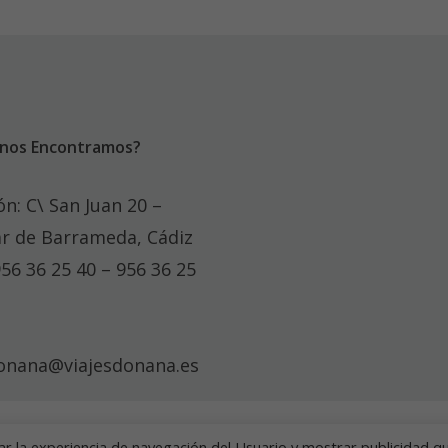
nos Encontramos?
ón: C\ San Juan 20 –
r de Barrameda, Cádiz
956 36 25 40 – 956 36 25
donana@viajesdonana.es
rar la experiencia de navegación del Usuario y mostrar publicidad q