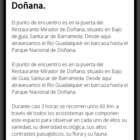
Doñana.
Déjate envolver por la historia de clanes
El punto de encuentro es en la puerta del
y leyendas, los verdes valles
Restaurante Mirador de Doñana, situado en Bajo
de guía, Sanlúcar de Barrameda. Desde aquí­
interminables y los castillos que
atravesamos el Rio Guadalquivir en barcaza hasta el
emergen entre la niebla en un viaje que
Parque Nacional de Doñana.
combina naturaleza, cultura y tradición
El punto de encuentro es en la puerta del
escocesa.
Restaurante Mirador de Doñana, situado en Bajo
de Guia, Sanlucar de Barrameda. Desde aquí
Toda la información en el
atravesamos el Rio Guadalquivir en barcaza hasta el
Parque Nacional de Doñana.
Folleto.
Durante casi 3 horas se recorren unos 60 Km. a
través de todos los ecosistemas que componen
este espacio para observar en cada uno de ellos su
variedad, su diversidad ecológica, sus altos
contrastes paisají­sticos, su flora y su fauna.