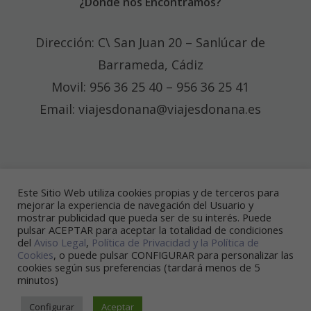
¿Dónde nos Encontramos?
Dirección: C\ San Juan 20 – Sanlúcar de
Barrameda, Cádiz
Movil: 956 36 25 40 – 956 36 25 41
Email: viajesdonana@viajesdonana.es
Redes Sociales
Este Sitio Web utiliza cookies propias y de terceros para
mejorar la experiencia de navegación del Usuario y
mostrar publicidad que pueda ser de su interés. Puede
pulsar ACEPTAR para aceptar la totalidad de condiciones
del
Aviso Legal
,
Política de Privacidad y la
Política de
Cookies
, o puede pulsar CONFIGURAR para personalizar las
cookies según sus preferencias (tardará menos de 5
minutos)
© 2026 Viajes Doñana
• Creado con
GeneratePress
Configurar
Aceptar