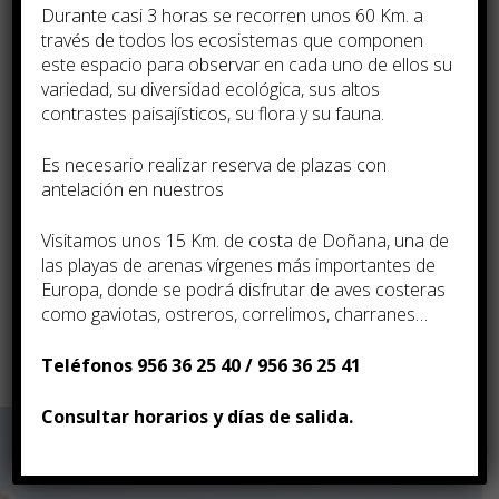
Durante casi 3 horas se recorren unos 60 Km. a
través de todos los ecosistemas que componen
este espacio para observar en cada uno de ellos su
variedad, su diversidad ecológica, sus altos
contrastes paisají­sticos, su flora y su fauna.
Es necesario realizar reserva de plazas con
antelación en nuestros
Visitamos unos 15 Km. de costa de Doñana, una de
las playas de arenas ví­rgenes más importantes de
Europa, donde se podrá disfrutar de aves costeras
Descarga Folleto de la Oferta
como gaviotas, ostreros, correlimos, charranes…
Teléfonos 956 36 25 40 / 956 36 25 41
Consultar horarios y días de salida.