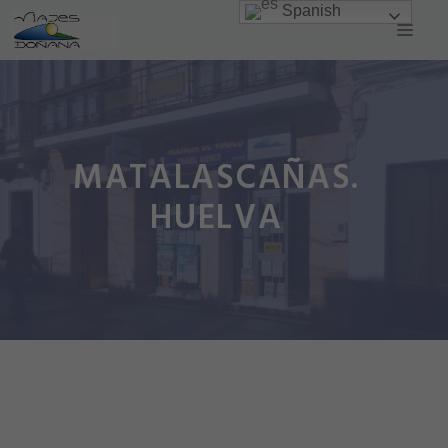
Spanish
Saltar
Men
al
contenido
MATALASCAÑAS.
HUELVA