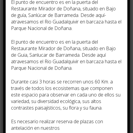
El punto de encuentro es en la puerta del
las personas mayores. Por un lado,
Restaurante Mirador de Doñana, situado en Bajo
de guía, Sanlúcar de Barrameda. Desde aquí­
incorporando al proceso la perspectiva
atravesamos el Rio Guadalquivir en barcaza hasta el
de diferentes agentes vinculados al
Parque Nacional de Doñana.
sector de servicios como de los
El punto de encuentro es en la puerta del
representantes de las personas mayores
Restaurante Mirador de Doñana, situado en Bajo
y de los beneficiaros directos del
de Guia, Sanlucar de Barrameda. Desde aquí
atravesamos el Rio Guadalquivir en barcaza hasta el
programa, y por otro lado, mediante la
Parque Nacional de Doñana.
revisión de los criterios metodológicos,
Durante casi 3 horas se recorren unos 60 Km. a
técnicos y económicos realizada por
través de todos los ecosistemas que componen
agentes externos mediante un proceso
este espacio para observar en cada uno de ellos su
variedad, su diversidad ecológica, sus altos
de consultoría.
contrastes paisají­sticos, su flora y su fauna.
Fruto de todo ello, el programa es capaz
Es necesario realizar reserva de plazas con
antelación en nuestros
de hacer frente a los retos de calidad,