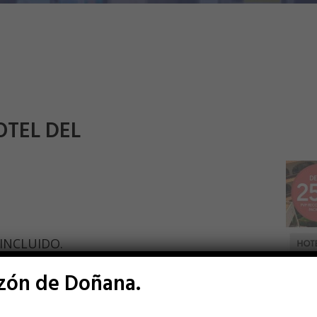
TEL DEL
 INCLUIDO.
azón de Doñana.
l Folleto.