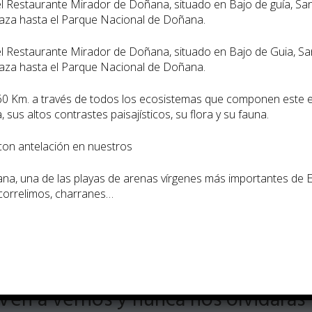
del Restaurante Mirador de Doñana, situado en Bajo de guía, S
caza hasta el Parque Nacional de Doñana.
del Restaurante Mirador de Doñana, situado en Bajo de Guia, S
caza hasta el Parque Nacional de Doñana.
Descarga Folleto de la Oferta
60 Km. a través de todos los ecosistemas que componen este 
 sus altos contrastes paisají­sticos, su flora y su fauna.
 con antelación en nuestros
a, una de las playas de arenas ví­rgenes más importantes de 
 correlimos, charranes…
Ven a vernos y nunca nos olvidarás