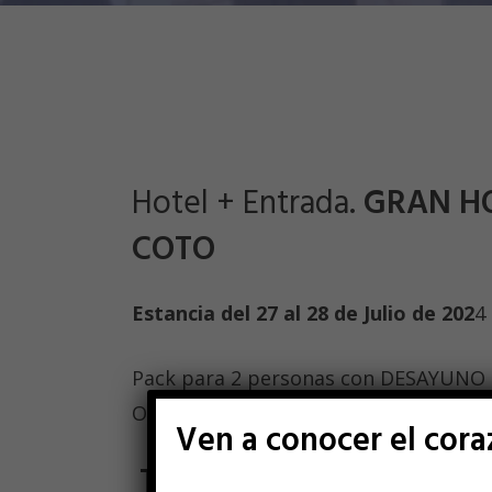
Hotel + Entrada.
GRAN HO
COTO
Estancia del 27 al 28 de Julio de 202
4
Pack para 2 personas con DESAYUNO
Oferta NO REEMBOLSABLE.
Ven a conocer el cor
Toda la información en e